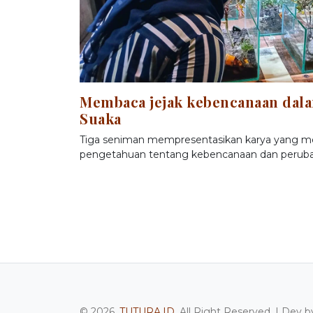
Membaca jejak kebencanaan dal
Suaka
Tiga seniman mempresentasikan karya yang m
pengetahuan tentang kebencanaan dan perubah
© 2026.
TUTURA.ID
. All Right Reserved. | Dev b