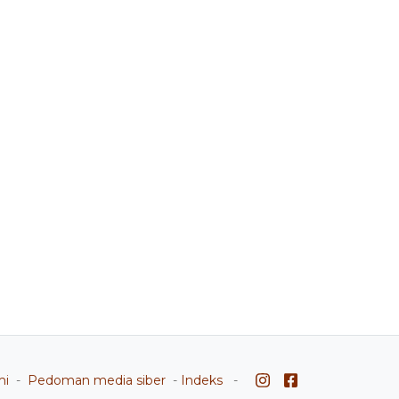
mi
-
Pedoman media siber
-
Indeks
-