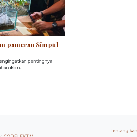
am pameran Simpul
engingatkan pentingnya
an iklim.
Tentang ka
y.
CODELEKTIV
.