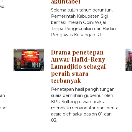
akuntabel
an
adi
Selama tujuh tahun beruntun,
Pemerintah Kabupaten Sigi
berhasil meraih Opini Wajar
Tanpa Pengecualian dari Badan
Pengawas Keuangan RI.
Drama penetepan
Anwar Hafid-Reny
Lamadjido sebagai
peraih suara
terbanyak
a
Penetapan hasil penghitungan
kan
suara pemilihan gubernur oleh
KPU Sulteng diwarnai aksi
dan
menolak menandatangani berita
acara oleh saksi paslon 01 dan
03.