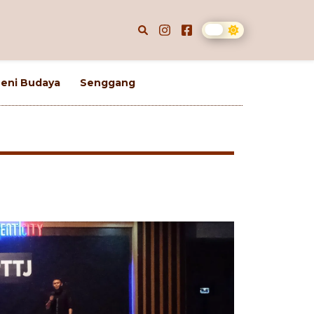
eni Budaya
Senggang