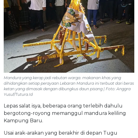
Mandura yang kerap jadi rebutan warga. makanan khas yang
dihidangkan setiap perayaan Lebaran Mandura ini terbuat dari beras
ketan yang dimasak dengan dibungkus daun pisang | Foto: Anggra
Yusuf/Tutura.Id
Lepas salat isya, beberapa orang terlebih dahulu
bergotong-royong memanggul mandura keliling
Kampung Baru.
Usai arak-arakan yang berakhir di depan Tugu