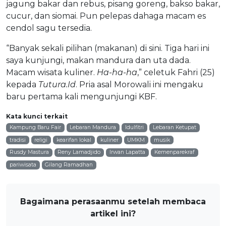
jagung bakar dan rebus, pisang goreng, bakso bakar,
cucur, dan siomai. Pun pelepas dahaga macam es
cendol sagu tersedia.
“Banyak sekali pilihan (makanan) di sini. Tiga hari ini
saya kunjungi, makan mandura dan uta dada.
Macam wisata kuliner.
Ha-ha-ha
,” celetuk Fahri (25)
kepada
Tutura.Id
. Pria asal Morowali ini mengaku
baru pertama kali mengunjungi KBF.
Kata kunci terkait
Kampung Baru Fair
Lebaran Mandura
Idulfitri
Lebaran Ketupat
tradisi
religi
kearifan lokal
kuliner
UMKM
musik
Rusdy Mastura
Reny Lamadjido
Irwan Lapatta
Kemenparekraf
pariwisata
Gilang Ramadhan
Bagaimana perasaanmu setelah membaca
artikel ini?