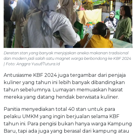
Deretan stan yang banyak menjajakan aneka makanan tradisional
dan modern jadi salah satu magnet warga berbondong ke KBF 2024
| Foto: Anggra Yusuf/Tutura.Id
Antusiasme KBF 2024 juga tergambar dari penjaja
kuliner yang tahun ini lebih banyak dibandingkan
tahun sebelumnya. Lumayan memuaskan hasrat
mereka yang datang hendak berwisata kuliner.
Panitia menyediakan total 40 stan untuk para
pelaku UMKM yang ingin berjualan selama KBF
tahun ini. Para pengisi bukan hanya warga Kampung
Baru, tapi ada juga yang berasal dari kampung atau