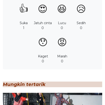
👍
😍
😆
😥
Suka
Jatuh cinta
Lucu
Sedih
1
0
0
0
😯
😡
Kaget
Marah
0
0
Mungkin tertarik