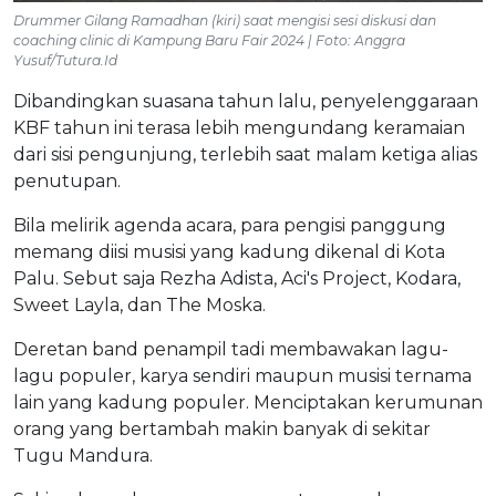
Drummer Gilang Ramadhan (kiri) saat mengisi sesi diskusi dan
coaching clinic di Kampung Baru Fair 2024 | Foto: Anggra
Yusuf/Tutura.Id
Dibandingkan suasana tahun lalu, penyelenggaraan
KBF tahun ini terasa lebih mengundang keramaian
dari sisi pengunjung, terlebih saat malam ketiga alias
penutupan.
Bila melirik agenda acara, para pengisi panggung
memang diisi musisi yang kadung dikenal di Kota
Palu. Sebut saja Rezha Adista, Aci's Project, Kodara,
Sweet Layla, dan The Moska.
Deretan band penampil tadi membawakan lagu-
lagu populer, karya sendiri maupun musisi ternama
lain yang kadung populer. Menciptakan kerumunan
orang yang bertambah makin banyak di sekitar
Tugu Mandura.