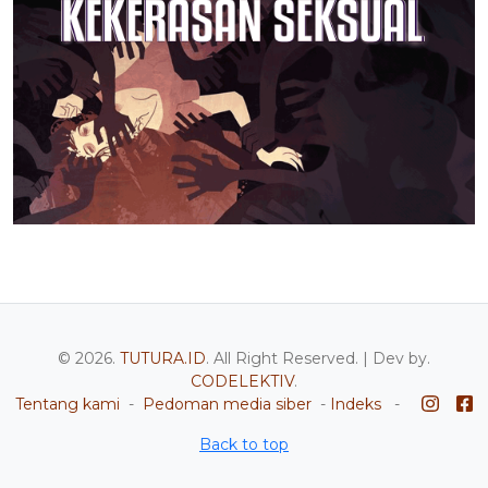
© 2026.
TUTURA.ID
. All Right Reserved. | Dev by.
CODELEKTIV
.
Tentang kami
-
Pedoman media siber
-
Indeks
-
Back to top