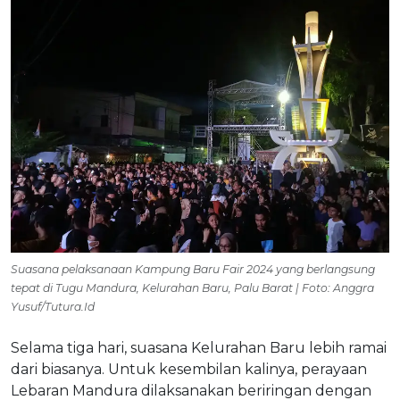
Suasana pelaksanaan Kampung Baru Fair 2024 yang berlangsung
tepat di Tugu Mandura, Kelurahan Baru, Palu Barat | Foto: Anggra
Yusuf/Tutura.Id
Selama tiga hari, suasana Kelurahan Baru lebih ramai
dari biasanya. Untuk kesembilan kalinya, perayaan
Lebaran Mandura dilaksanakan beriringan dengan