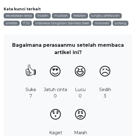
Kata kunci terkait
kecelakaan kerja
insiden
musibah
ledakan
tungku peleburan
smelter
ITSS
indonesia tsingshan stainless steel
morowali
sulteng
Bagaimana perasaanmu setelah membaca
artikel ini?
👍
😍
😆
😥
Suka
Jatuh cinta
Lucu
Sedih
7
0
0
3
😯
😡
Kaget
Marah