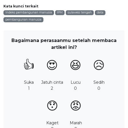
Kata kunci terkait
Indeks pembangunan manusia
IPM
sulawesi tengah
data
pembangunan manusia
Bagaimana perasaanmu setelah membaca
artikel ini?
👍
😍
😆
😥
Suka
Jatuh cinta
Lucu
Sedih
1
2
0
0
😯
😡
Kaget
Marah