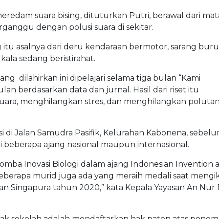
redam suara bising, dituturkan Putri, berawal dari mat
ganggu dengan polusi suara di sekitar.
g itu asalnya dari deru kendaraan bermotor, sarang bur
kala sedang beristirahat.
 dilahirkan ini dipelajari selama tiga bulan “Kami
n berdasarkan data dan jurnal. Hasil dari riset itu
ara, menghilangkan stres, dan menghilangkan polutan
 di Jalan Samudra Pasifik, Kelurahan Kabonena, sebel
i beberapa ajang nasional maupun internasional.
ba Inovasi Biologi dalam ajang Indonesian Invention 
Beberapa murid juga ada yang meraih medali saat mengik
 dan Singapura tahun 2020,” kata Kepala Yayasan An Nur
hak sekolah adalah mendaftarkan hak paten atas pene