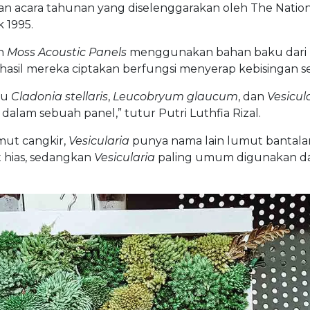
n acara tahunan yang diselenggarakan oleh The Nation
 1995.
an
M
oss
A
coustic
P
anel
s
menggunakan bahan baku dari
asil mereka ciptakan berfungsi menyerap kebisingan se
tu
Cladonia stellaris
,
Leucobryum glaucum
, dan
Vesicul
alam sebuah panel,” tutur Putri Luthfia Rizal.
mut cangkir,
Vesicularia
punya nama lain lumut bantala
 hias, sedangkan
Vesicularia
paling umum digunakan d