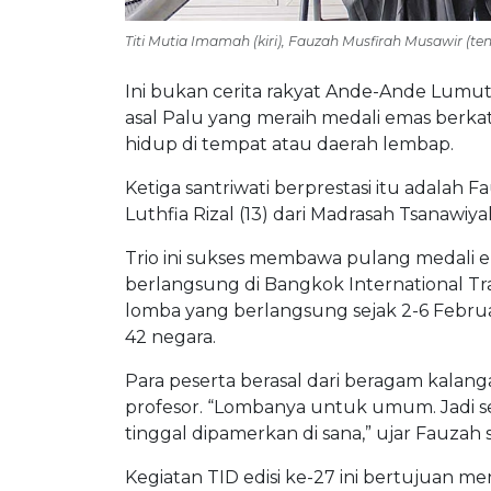
Titi Mutia Imamah (kiri), Fauzah Musfirah Musawir (te
Ini bukan cerita rakyat Ande-Ande Lumut y
asal Palu yang meraih medali emas berk
hidup di tempat atau daerah lembap.
Ketiga santriwati berprestasi itu adalah F
Luthfia Rizal (13) dari Madrasah Tsanawi
Trio ini sukses membawa pulang medali em
berlangsung di Bangkok International Tra
lomba yang berlangsung sejak 2-6 Februar
42 negara.
Para peserta berasal dari beragam kalanga
profesor. “Lombanya untuk umum. Jadi sem
tinggal dipamerkan di sana,” ujar Fauzah 
Kegiatan TID edisi ke-27 ini bertujuan men