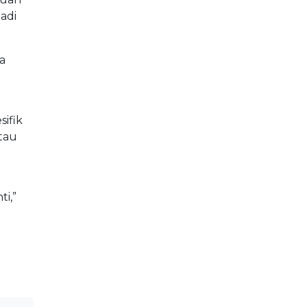
adi
a
ifik
tau
ti,”