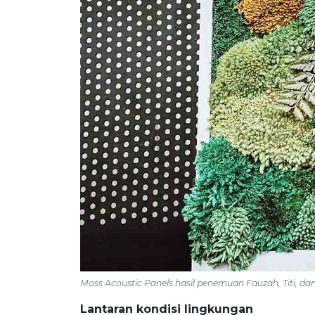
M
oss
A
coustic
P
anel
s hasil penemuan Fauzah, Titi, da
Lantaran kondisi lingkungan