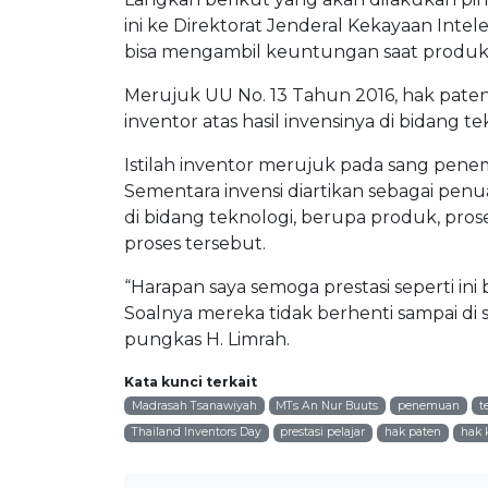
ini ke Direktorat Jenderal Kekayaan Inte
bisa mengambil keuntungan saat produk 
Merujuk UU No. 13 Tahun 2016, hak paten
inventor atas hasil invensinya di bidang 
Istilah inventor merujuk pada sang penemu
Sementara invensi diartikan sebagai pen
di bidang teknologi, berupa produk, p
proses tersebut.
“Harapan saya semoga prestasi seperti in
Soalnya mereka tidak berhenti sampai di s
pungkas H. Limrah.
Kata kunci terkait
Madrasah Tsanawiyah
MTs An Nur Buuts
penemuan
t
Thailand Inventors Day
prestasi pelajar
hak paten
hak 