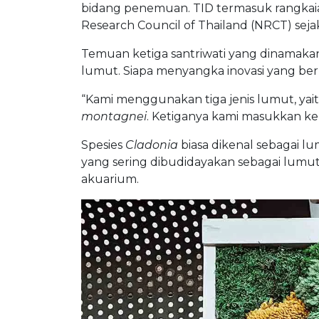
bidang penemuan. TID termasuk rangkaia
Research Council of Thailand (NRCT) sejak
Temuan ketiga santriwati yang dinamak
lumut. Siapa menyangka inovasi yang berh
“Kami menggunakan tiga jenis lumut, yai
montagnei
.
Ketiganya kami masukkan ke d
Spesies
Cladonia
biasa dikenal sebagai lu
yang sering dibudidayakan sebagai lumut
akuarium.