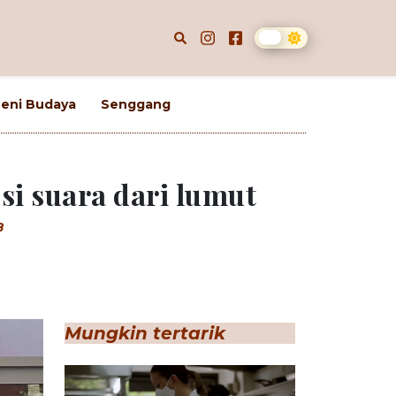
eni Budaya
Senggang
si suara dari lumut
8
Mungkin tertarik