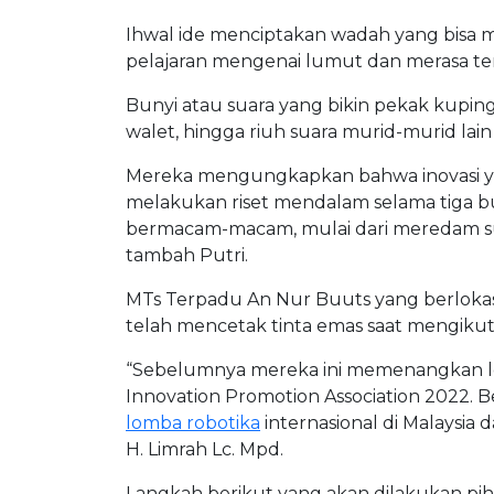
Ihwal ide menciptakan wadah yang bisa me
pelajaran mengenai lumut dan merasa ter
Bunyi atau suara yang bikin pekak kupin
walet, hingga riuh suara murid-murid lain 
Mereka mengungkapkan bahwa inovasi yang
melakukan riset mendalam selama tiga bula
bermacam-macam, mulai dari meredam su
tambah Putri.
MTs Terpadu An Nur Buuts yang berlokasi
telah mencetak tinta emas saat mengikut
“Sebelumnya mereka ini memenangkan lom
Innovation Promotion Association 2022. 
lomba robotika
internasional di Malaysia
H. Limrah Lc. Mpd.
Langkah berikut yang akan dilakukan pi