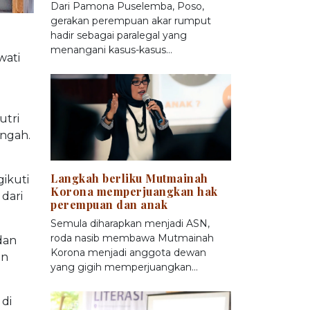
Dari Pamona Puselemba, Poso,
gerakan perempuan akar rumput
hadir sebagai paralegal yang
menangani kasus-kasus…
wati
g
utri
engah.
Langkah berliku Mutmainah
gikuti
Korona memperjuangkan hak
 dari
perempuan dan anak
Semula diharapkan menjadi ASN,
roda nasib membawa Mutmainah
dan
Korona menjadi anggota dewan
an
yang gigih memperjuangkan…
 di