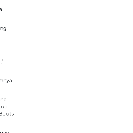
a
ung
,”
umnya
and
uti
 Buuts
muan