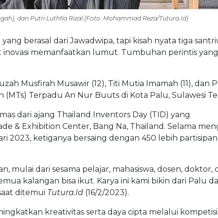
ngah), dan Putri Luthfia Rizal (Foto: Mohammad Reza/Tutura.Id)
ang berasal dari Jawadwipa, tapi kisah nyata tiga santri
at inovasi memanfaatkan lumut. Tumbuhan perintis yan
auzah Musfirah Musawir (12), Titi Mutia Imamah (11), dan P
yah (MTs) Terpadu An Nur Buuts di Kota Palu, Sulawesi T
as dari ajang Thailand Inventors Day (TID) yang
de & Exhibition Center, Bang Na, Thailand. Selama men
i 2023, ketiganya bersaing dengan 450 lebih partisipan
n, mulai dari sesama pelajar, mahasiswa, dosen, doktor, 
ua kalangan bisa ikut. Karya ini kami bikin dari Palu d
saat ditemui
Tutura.Id
(16/2/2023).
ingkatkan kreativitas serta daya cipta melalui kompetisi