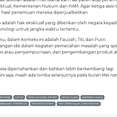
lektual, Kementerian Hukum dan HAM. Agar ketiga siswi t
hasil penemuan mereka diperjualbelikan.
 adalah hak eksklusif yang diberikan oleh negara kepad
teknologi untuk jangka waktu tertentu.
, dalam konteks ini adalah Fauzah, Titi, dan Putri.
uangan ide dalam kegiatan pemecahan masalah yang spes
roses atau penyempurnaan, dan pengembangan produk a
i bisa dipertahankan dan bahkan lebih berkembang lagi.
ini saja, masih ada lomba selanjutnya pada bulan Mei nan
eknologi
lumut
Moss Acoustic Panels
polusi suara
peredam suara
kekayaan intelektual
Kemenkumham
Hari Perempuan Internasional