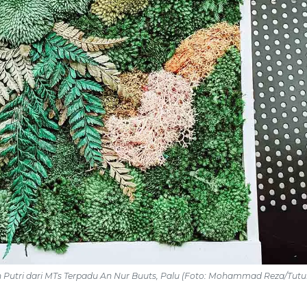
n Putri dari MTs Terpadu An Nur Buuts, Palu
(Foto: Mohammad Reza/Tutur