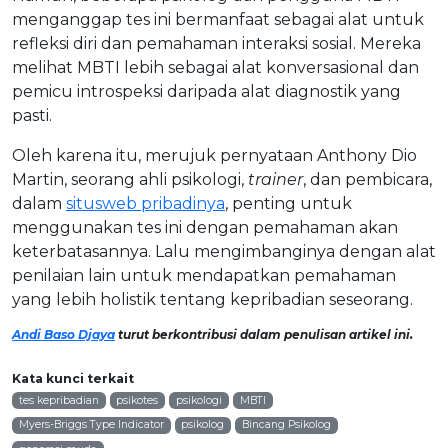
menganggap tes ini bermanfaat sebagai alat untuk
refleksi diri dan pemahaman interaksi sosial. Mereka
melihat MBTI lebih sebagai alat konversasional dan
pemicu introspeksi daripada alat diagnostik yang
pasti.
Oleh karena itu, merujuk pernyataan Anthony Dio
Martin, seorang ahli psikologi,
trainer
, dan pembicara,
dalam
situsweb pribadinya
, penting untuk
menggunakan tes ini dengan pemahaman akan
keterbatasannya. Lalu mengimbanginya dengan alat
penilaian lain untuk mendapatkan pemahaman
yang lebih holistik tentang kepribadian seseorang.
Andi Baso Djaya
turut berkontribusi dalam penulisan artikel ini.
Kata kunci terkait
tes kepribadian
psikotes
psikologi
MBTI
Myers-Briggs Type Indicator
psikolog
Bincang Psikolog