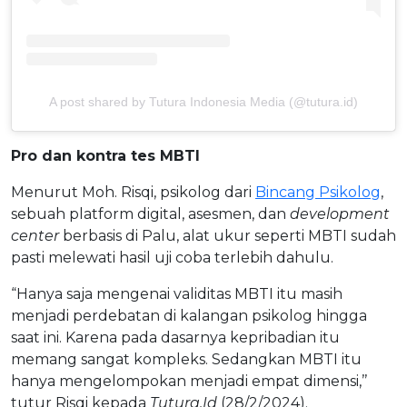
A post shared by Tutura Indonesia Media (@tutura.id)
Pro dan kontra tes MBTI
Menurut Moh. Risqi, psikolog dari
Bincang Psikolog
,
sebuah platform digital, asesmen, dan
development
center
berbasis di Palu, alat ukur seperti MBTI sudah
pasti melewati hasil uji coba terlebih dahulu.
“Hanya saja mengenai validitas MBTI itu masih
menjadi perdebatan di kalangan psikolog hingga
saat ini. Karena pada dasarnya kepribadian itu
memang sangat kompleks. Sedangkan MBTI itu
hanya mengelompokan menjadi empat dimensi,’’
tutur Risqi kepada
Tutura.Id
(28/2/2024).