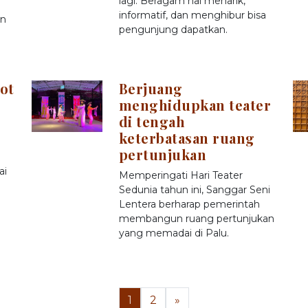
lagi. Beragam hal menarik,
informatif, dan menghibur bisa
an
pengunjung dapatkan.
ot
Berjuang
menghidupkan teater
di tengah
keterbatasan ruang
pertunjukan
ai
Memperingati Hari Teater
Sedunia tahun ini, Sanggar Seni
Lentera berharap pemerintah
membangun ruang pertunjukan
yang memadai di Palu.
1
2
»