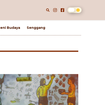
eni Budaya
Senggang