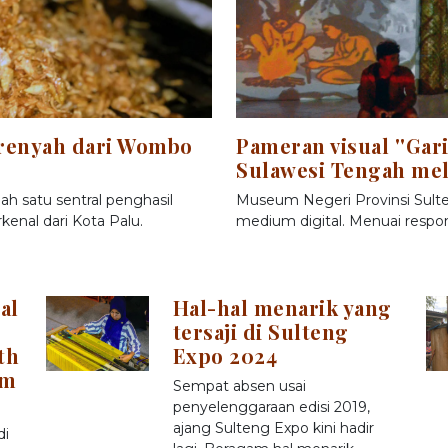
 renyah dari Wombo
Pameran visual ''Gari
Sulawesi Tengah mela
h satu sentral penghasil
Museum Negeri Provinsi Sul
kenal dari Kota Palu.
medium digital. Menuai respon
al
Hal-hal menarik yang
tersaji di Sulteng
th
Expo 2024
om
Sempat absen usai
penyelenggaraan edisi 2019,
ajang Sulteng Expo kini hadir
di