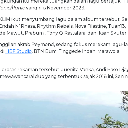
ingkungan itu mereka tuangkan dalam lagu bertajuk “T
Sonic/Panic
yang rilis November 2023.
KLIM ikut menyumbang lagu dalam album tersebut. Sel
Endah N’ Rhesa, Rhythm Rebels, Nova Filastine, Tuan13,
Made Mawut, Prabumi, Tony Q Rastafara, dan Iksan Skuter.
nggilan akrab Reymond, sedang fokus merekam lagu-l
 di
HBF Studio
, BTN Bumi Tinggede Indah, Marawola,
proses rekaman tersebut, Juenita Vanka, Andi Baso Djay
mewawancarai duo yang terbentuk sejak 2018 ini, Senin