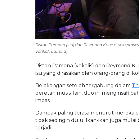
Riston Pamona (kiri) dan Reymond Kuhe di sela prose
Vanka/Tutura.Id)
Riston Pamona (vokalis) dan Reymond Kuhe 
isu yang dirasakan oleh orang-orang di ko
Belakangan setelah tergabung dalam
Th
deretan musisi lain, duo ini menginsafi 
imbas.
Dampak paling terasa menurut mereka cu
tidak sedingin dulu. Ikan-ikan juga mula
terjadi.