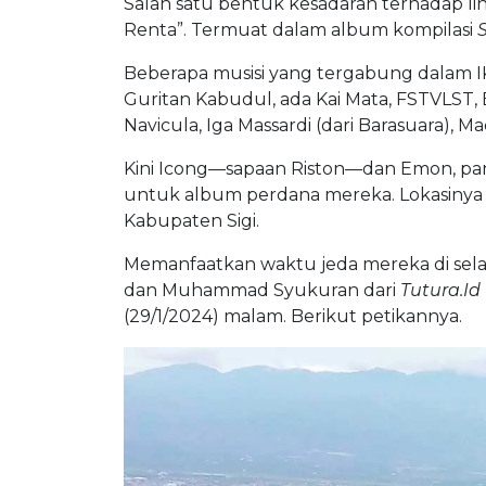
Salah satu bentuk kesadaran terhadap l
Renta”. Termuat dalam album kompilasi
Beberapa musisi yang tergabung dalam I
Guritan Kabudul, ada Kai Mata, FSTVLST, 
Navicula, Iga Massardi (dari Barasuara), 
Kini Icong—sapaan Riston—dan Emon, pa
untuk album perdana mereka. Lokasinya
Kabupaten Sigi.
Memanfaatkan waktu jeda mereka di sela 
dan Muhammad Syukuran dari
Tutura.Id
(29/1/2024) malam. Berikut petikannya.