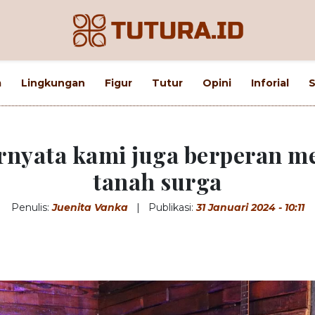
m
Lingkungan
Figur
Tutur
Opini
Inforial
S
rnyata kami juga berperan m
tanah surga
Penulis:
Juenita Vanka
|
Publikasi:
31 Januari 2024 - 10:11