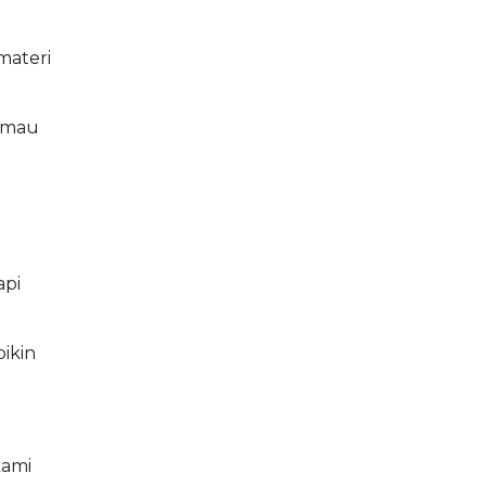
materi
s mau
api
bikin
kami