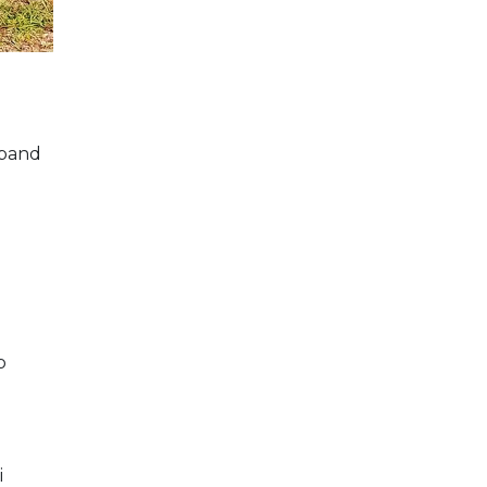
-band
p
i