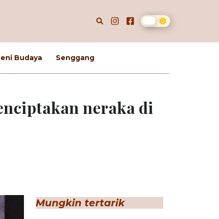
eni Budaya
Senggang
enciptakan neraka di
Mungkin tertarik