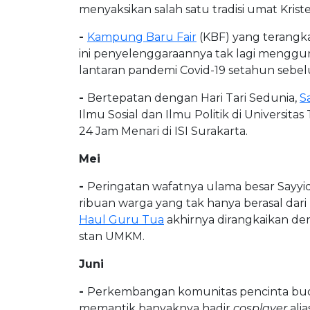
menyaksikan salah satu tradisi umat Krist
-
Kampung Baru Fair
(KBF) yang terangka
ini penyelenggaraannya tak lagi menggun
lantaran pandemi Covid-19 setahun sebe
-
Bertepatan dengan Hari Tari Sedunia,
S
Ilmu Sosial dan Ilmu Politik di Univers
24 Jam Menari di ISI Surakarta.
Mei
-
Peringatan wafatnya ulama besar Sayyid
ribuan warga yang tak hanya berasal dari P
Haul Guru Tua
akhirnya dirangkaikan de
stan UMKM.
Juni
-
Perkembangan komunitas pencinta buday
memantik banyaknya hadir
cosplayer
ali