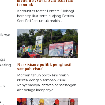
menuju Festival Seni Bali Jani
terantuk
Komunitas teater Lentera Silolangi
berharap ikut serta di ajang Festival
Seni Bali Jani untuk makin…
iknya.
aga
Narsisisme politik penghasil
kering
sampah visual
Momen tahun politik kini makin
identik dengan sampah visual.
Penyebabnya lantaran pemasangan
bak
alat peraga kampanye…
g