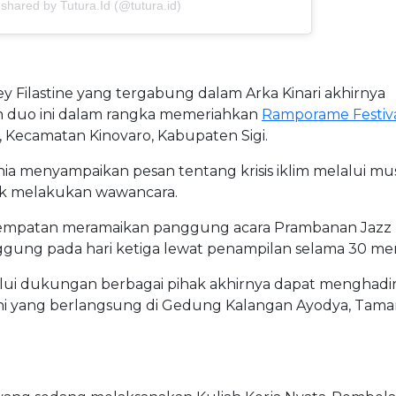
 shared by Tutura.Id (@tutura.id)
y Filastine yang tergabung dalam Arka Kinari akhirnya
n duo ini dalam rangka memeriahkan
Ramporame Festiv
 Kecamatan Kinovaro, Kabupaten Sigi.
nia menyampaikan pesan tentang krisis iklim melalui mu
 melakukan wawancara.
sempatan meramaikan panggung acara Prambanan Jazz
panggung pada hari ketiga lewat penampilan selama 30 men
ui dukungan berbagai pihak akhirnya dapat menghadir
Jani yang berlangsung di Gedung Kalangan Ayodya, Tam