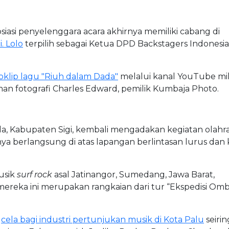
siasi penyelenggara acara akhirnya memiliki cabang di
. Lolo
terpilih sebagai Ketua DPD Backstagers Indonesia
oklip lagu "Riuh dalam Dada"
melalui kanal YouTube mil
man fotografi Charles Edward, pemilik Kumbaja Photo.
a, Kabupaten Sigi, kembali mengadakan kegiatan olahr
ya berlangsung di atas lapangan berlintasan lurus dan 
usik
surf rock
asal Jatinangor, Sumedang, Jawa Barat,
mereka ini merupakan rangkaian dari tur “Ekspedisi Om
n
cela bagi industri pertunjukan musik di Kota Palu
seirin