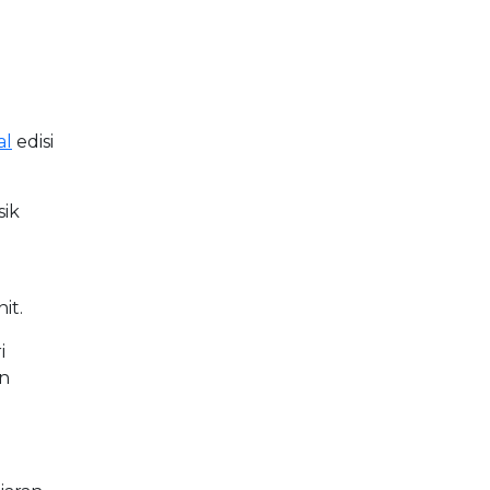
al
edisi
sik
it.
i
an