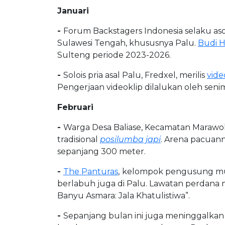
Januari
-
Forum Backstagers Indonesia selaku aso
Sulawesi Tengah, khususnya Palu.
Budi Hi
Sulteng periode 2023-2026.
-
Solois pria asal Palu, Fredxel, merilis
vide
Pengerjaan videoklip dilalukan oleh seni
Februari
-
Warga Desa Baliase, Kecamatan Marawol
tradisional
posilumba japi
. Arena pacuann
sepanjang 300 meter.
-
The Panturas
,
kelompok pengusung m
berlabuh juga di Palu. Lawatan perdana 
Banyu Asmara: Jala Khatulistiwa”.
-
Sepanjang bulan ini juga meninggalka