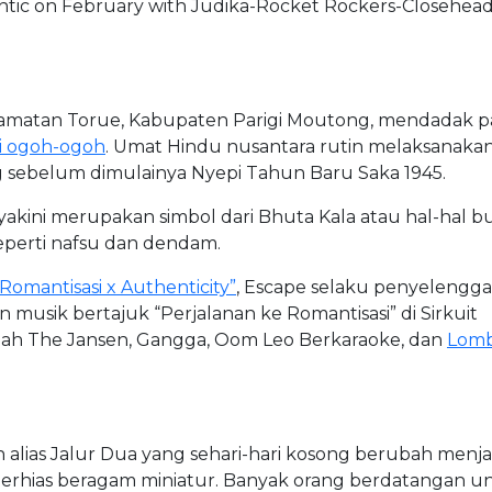
tic on February with Judika-Rocket Rockers-Closehea
Kecamatan Torue, Kabupaten Parigi Moutong, mendadak p
i ogoh-ogoh
. Umat Hindu nusantara rutin melaksanakan
ing sebelum dimulainya Nyepi Tahun Baru Saka 1945.
akini merupakan simbol dari Bhuta Kala atau hal-hal b
seperti nafsu dan dendam.
“Romantisasi x Authenticity”
, Escape selaku penyelengga
sik bertajuk “Perjalanan ke Romantisasi” di Sirkuit
alah The Jansen, Gangga, Oom Leo Berkaraoke, dan
Lom
alias Jalur Dua yang sehari-hari kosong berubah menja
 berhias beragam miniatur. Banyak orang berdatangan u