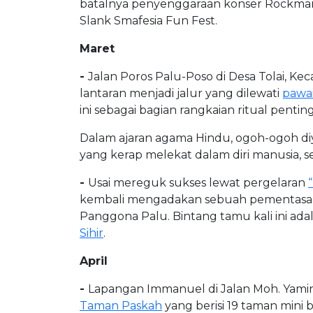
batalnya penyenggaraan konser Rockman
Slank Smafesia Fun Fest.
Maret
-
Jalan Poros Palu-Poso di Desa Tolai, 
lantaran menjadi jalur yang dilewati
pawa
ini sebagai bagian rangkaian ritual pent
Dalam ajaran agama Hindu, ogoh-ogoh diy
yang kerap melekat dalam diri manusia, 
-
Usai mereguk sukses lewat pergelaran
kembali mengadakan sebuah pementasan mu
Panggona Palu. Bintang tamu kali ini ad
Sihir
.
April
-
Lapangan Immanuel di Jalan Moh. Yamin 
Taman Paskah
yang berisi 19 taman mini