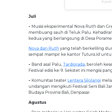
A post
Juli
-
Musisi eksperimental Nova Ruth dan Gre
membuang sauh di Teluk Palu. Kehadira
kedua yang berlangsung di Desa Porame,
Nova dan Ruth
yang telah berkeliling du
sempat mampir ke kantor
Tutura.Id
untuk
-
Band asal Palu,
Tardigrada
, beroleh ke
Festival edisi ke-9. Sekstet ini mengisi 
-
Komunitas teater
Lentera Silolangi
melal
undangan mengikuti Festival Seni Bali 
Budaya Provinsi Bali, Denpasar.
Agustus