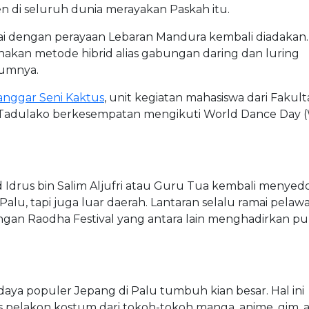
en di seluruh dunia merayakan Paskah itu.
i dengan perayaan Lebaran Mandura kembali diadakan. 
akan metode hibrid alias gabungan daring dan luring
lumnya.
anggar Seni Kaktus
, unit kegiatan mahasiswa dari Fakult
itas Tadulako berkesempatan mengikuti World Dance Day
 Idrus bin Salim Aljufri atau Guru Tua kembali menyed
alu, tapi juga luar daerah. Lantaran selalu ramai pelawa
ngan Raodha Festival yang antara lain menghadirkan p
a populer Jepang di Palu tumbuh kian besar. Hal ini
as pelakon kostum dari tokoh-tokoh manga, anime, gim, 