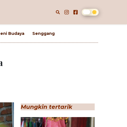
eni Budaya
Senggang
a
Mungkin tertarik