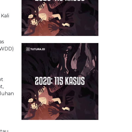
Kali
as
 (WDD)
ot
t,
uluhan
atau