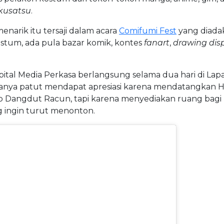
kusatsu
.
narik itu tersaji dalam acara
Comifumi Fest
yang diada
kostum, ada pula bazar komik, kontes
fanart
,
drawing dis
Capital Media Perkasa berlangsung selama dua hari di La
hanya patut mendapat apresiasi karena mendatangkan Hi
Club Dangdut Racun, tapi karena menyediakan ruang bagi
g ingin turut menonton.